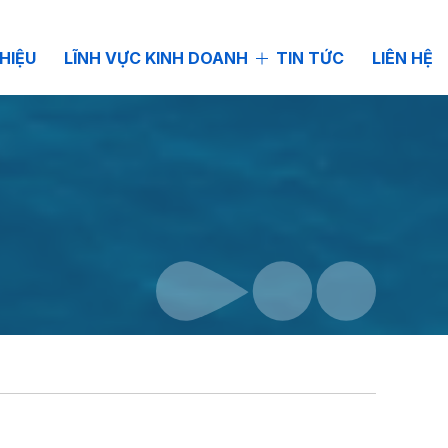
THIỆU
LĨNH VỰC KINH DOANH
TIN TỨC
LIÊN HỆ
M TIÊU CHUẨN
 lý nước