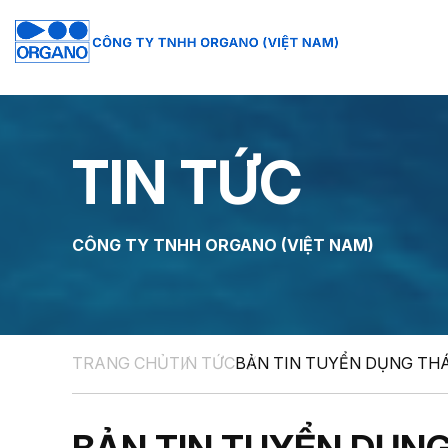
TIN TỨC
CÔNG TY TNHH ORGANO (VIỆT NAM)
TRANG CHỦ
TIN TỨC
BẢN TIN TUYỂN DỤNG THÁ
THI CÔNG - XÂY DỰNG
Hệ thống xử lý nước