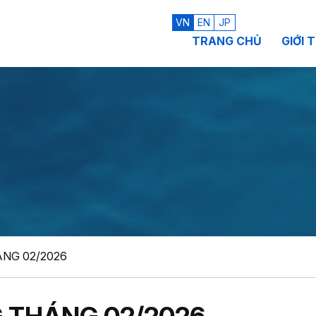
VN
EN
JP
TRANG CHỦ
GIỚI 
NG 02/2026
GIẢI PHÁP VẬN HÀNH
SẢN PHẨ
Vận hành và bảo trì (O&M)
Thiết bị xử